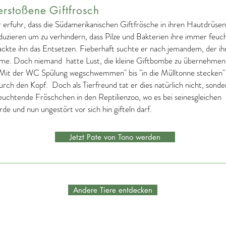
erstoßene Giftfrosch
r erfuhr, dass die Südamerikanischen Giftfrösche in ihren Hautdrüsen
oduzieren um zu verhindern, dass Pilze und Bakterien ihre immer feuc
ackte ihn das Entsetzen. Fieberhaft suchte er nach jemandem, der i
me. Doch niemand hatte Lust, die kleine Giftbombe zu übernehmen
Mit der WC Spülung wegschwemmen" bis "in die Mülltonne stecken"
rch den Kopf. Doch als Tierfreund tat er dies natürlich nicht, sonde
leuchtende Fröschchen in den Reptilienzoo, wo es bei seinesgleichen
e und nun ungestört vor sich hin gifteln darf.
Jetzt Pate von Tono werden
Andere Tiere entdecken