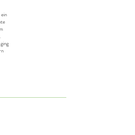
 ein
hte
hm
.
 ging
rn