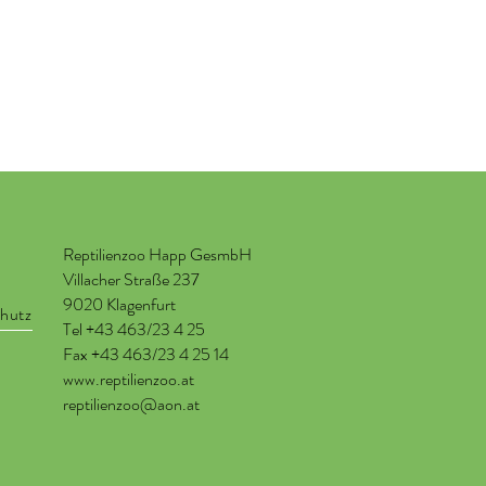
Reptilienzoo Happ GesmbH
Villacher Straße 237
9020 Klagenfurt
hutz
Tel +43 463/23 4 25
Fax +43 463/23 4 25 14
www.reptilienzoo.at
reptilienzoo@aon.at