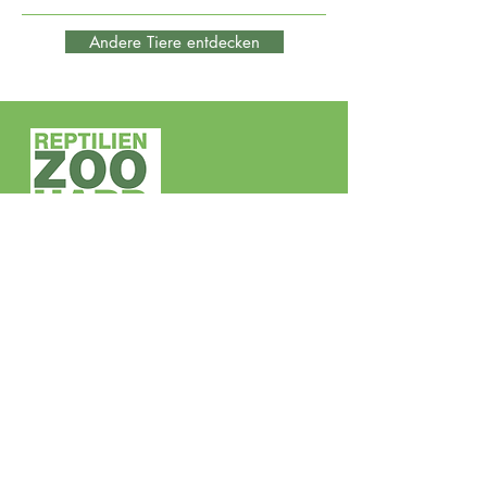
Andere Tiere entdecken
Tierpate
werden
Reptilienzoo Happ GesmbH
Villacher Straße 237
9020 Klagenfurt
Tel +43 463/23 4 25
Fax +43 463/23 4 25 14
www.reptilienzoo.at
reptilienzoo@aon.at