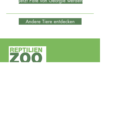
Jetzt Pate von Georgie werden
Andere Tiere entdecken
Tierpate
werden
Reptilienzoo Happ GesmbH
Villacher Straße 237
9020 Klagenfurt
Tel +43 463/23 4 25
Fax +43 463/23 4 25 14